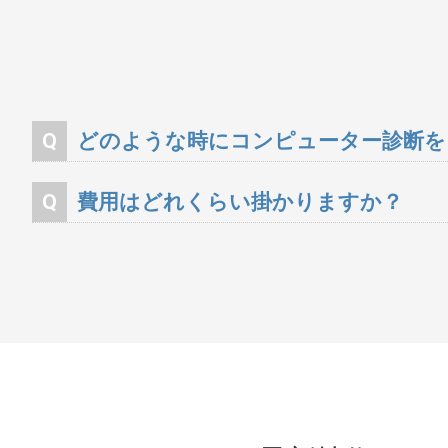
Q
どのような時にコンピューター診断を
一年毎の法定点検時や警告灯が点灯した時に専用の装置
Q
費用はどれくらい掛かりますか？
診断料で¥3000〜¥6000位です。